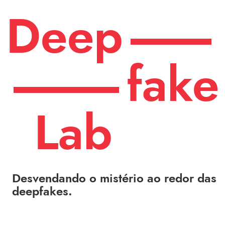
Deep
fake
Lab
Desvendando o mistério ao redor das
deepfakes.